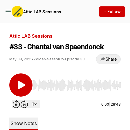
+ Follow
Attic LAB Sessions
Attic LAB Sessions
#33 - Chantal van Spaendonck
Share
May 08, 2021
•
Zolder
•
Season 2
•
Episode 33
Use Left/Right to seek, Home/End to jump to st
0:00
|
28:48
Show Notes