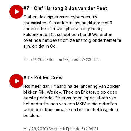
#7 - Olaf Hartong & Jos van der Peet
Olaf en Jos zijn ervaren cybersecurity
specialisten. Zij startten in januari dit jaar met 6
anderen het nieuwe cybersecurity bedrijf
FalconForce. Dat schept een band! We praten
over hoe het bevalt om zelfstandig ondernemer te
zijn, en dat in Co...
June 12, 2020
•
Season 1
•
Episode 7
•
2:30:54
#6 - Zolder Crew
Iets meer dan 1 maand na de lancering van Zolder
blikken Rik, Wesley, Theo en Erik terug op deze
eerste periode. De ervaringen lopen uiteen van
het ondersteunen van een MKB'er die getroffen
werd door Ransomware en besloot het losgeld te
betalen...
May 28, 2020
•
Season 1
•
Episode 6
•
2:09:31