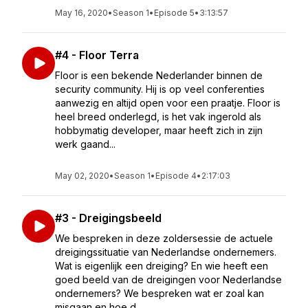
May 16, 2020
•
Season 1
•
Episode 5
•
3:13:57
#4 - Floor Terra
Floor is een bekende Nederlander binnen de
security community. Hij is op veel conferenties
aanwezig en altijd open voor een praatje. Floor is
heel breed onderlegd, is het vak ingerold als
hobbymatig developer, maar heeft zich in zijn
werk gaand...
May 02, 2020
•
Season 1
•
Episode 4
•
2:17:03
#3 - Dreigingsbeeld
We bespreken in deze zoldersessie de actuele
dreigingssituatie van Nederlandse ondernemers.
Wat is eigenlijk een dreiging? En wie heeft een
goed beeld van de dreigingen voor Nederlandse
ondernemers? We bespreken wat er zoal kan
misgaan en hoe d...