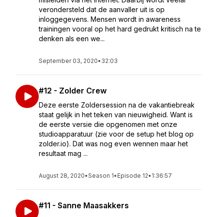
verondersteld dat de aanvaller uit is op
inloggegevens. Mensen wordt in awareness
trainingen vooral op het hard gedrukt kritisch na te
denken als een we...
September 03, 2020
•
32:03
#12 - Zolder Crew
Deze eerste Zoldersession na de vakantiebreak
staat gelijk in het teken van nieuwigheid. Want is
de eerste versie die opgenomen met onze
studioapparatuur (zie voor de setup het blog op
zolder.io). Dat was nog even wennen maar het
resultaat mag ...
August 28, 2020
•
Season 1
•
Episode 12
•
1:36:57
#11 - Sanne Maasakkers