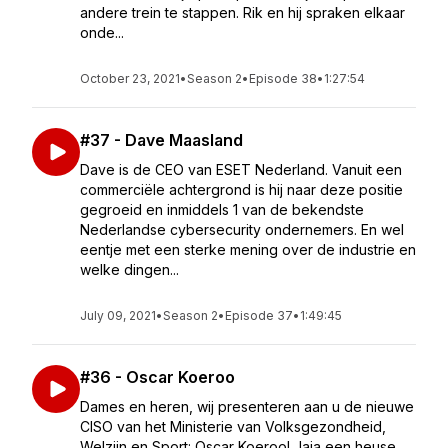
andere trein te stappen. Rik en hij spraken elkaar
onde...
October 23, 2021
•
Season 2
•
Episode 38
•
1:27:54
#37 - Dave Maasland
Dave is de CEO van ESET Nederland. Vanuit een
commerciële achtergrond is hij naar deze positie
gegroeid en inmiddels 1 van de bekendste
Nederlandse cybersecurity ondernemers. En wel
eentje met een sterke mening over de industrie en
welke dingen...
July 09, 2021
•
Season 2
•
Episode 37
•
1:49:45
#36 - Oscar Koeroo
Dames en heren, wij presenteren aan u de nieuwe
CISO van het Ministerie van Volksgezondheid,
Welzijn en Sport: Oscar Koeroo! Jaja een heuse