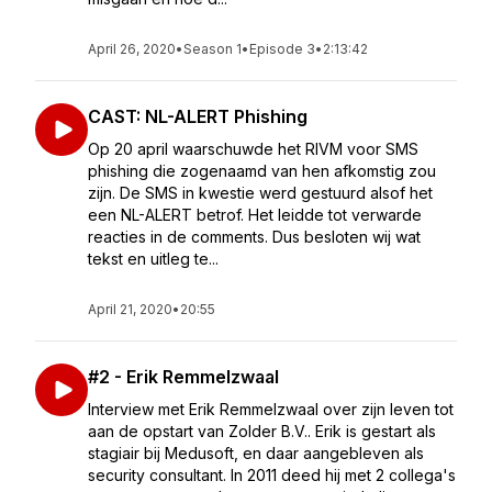
April 26, 2020
•
Season 1
•
Episode 3
•
2:13:42
CAST: NL-ALERT Phishing
Op 20 april waarschuwde het RIVM voor SMS
phishing die zogenaamd van hen afkomstig zou
zijn. De SMS in kwestie werd gestuurd alsof het
een NL-ALERT betrof. Het leidde tot verwarde
reacties in de comments. Dus besloten wij wat
tekst en uitleg te...
April 21, 2020
•
20:55
#2 - Erik Remmelzwaal
Interview met Erik Remmelzwaal over zijn leven tot
aan de opstart van Zolder B.V.. Erik is gestart als
stagiair bij Medusoft, en daar aangebleven als
security consultant. In 2011 deed hij met 2 collega's