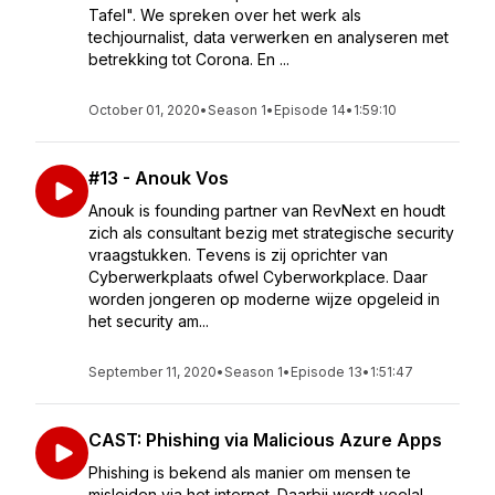
Tafel". We spreken over het werk als
techjournalist, data verwerken en analyseren met
betrekking tot Corona. En ...
October 01, 2020
•
Season 1
•
Episode 14
•
1:59:10
#13 - Anouk Vos
Anouk is founding partner van RevNext en houdt
zich als consultant bezig met strategische security
vraagstukken. Tevens is zij oprichter van
Cyberwerkplaats ofwel Cyberworkplace. Daar
worden jongeren op moderne wijze opgeleid in
het security am...
September 11, 2020
•
Season 1
•
Episode 13
•
1:51:47
CAST: Phishing via Malicious Azure Apps
Phishing is bekend als manier om mensen te
misleiden via het internet. Daarbij wordt veelal