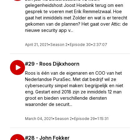
gelegenheidshost Joost Hoebink terug om een
gesprek te voeren met Erik Remmelzwaal. Hoe
gaat het inmiddels met Zolder en wat is er terecht
gekomen van de plannen? Het gaat over Attic: de
nieuwe security app v...
April 21, 2021
•
Season 2
•
Episode 30
•
2:37:07
#29 - Roos Dijkxhoorn
Roos is één van de eigenaren en COO van het
Nederlandse PuraSec. Met dat bedrijf wil ze
cybersecurity simpel maken: begrijpelijk en niet
eng. Gestart eind 2018 zijn ze inmiddels 12 man
groot en bieden verschillende diensten
waaronder de securit...
March 04, 2021
•
Season 2
•
Episode 29
•
1:15:31
#28 - John Fokker