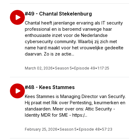
#49 - Chantal Stekelenburg
Chantal heeft jarenlange ervaring als IT security
professional en is beroemd vanwege haar
enthousiaste inzet voor de Nederlandse
cybersecurity community. Waarbij zij zich met
name hard maakt voor het vrouwelijke gedeelte
daarvan. Zo is ze actie...
March 02, 2026
•
Season 5
•
Episode 49
•
1:17:25
#48 - Kees Stammes
Kees Stammes is Managing Director van Securify.
Hij praat met Rik over Pentesting, keurmerken en
standaarden. Meer over ons: Attic Security -
Identity MDR for SME - https:/...
February 25, 2026
•
Season 5
•
Episode 48
•
57:23