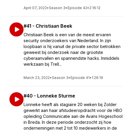
April 07, 2022
•
Season 3
•
Episode 42
•
2:16:12
#41 - Christiaan Beek
Christiaan Beek is een van de meest ervaren
security onderzoekers van Nederland. In zijn
loopbaan is hij vanuit de private sector betrokken
geweest bij onderzoek naar de grootste
cyberaanvallen en spannendste hacks. Inmiddels
werkzaam bij Trell...
March 23, 2022
•
Season 3
•
Episode 41
•
1:26:19
#40 - Lonneke Sturme
Lonneke heeft als stagiaire 20 weken bij Zolder
gewerkt aan haar afstudeeropdracht voor de HBO
opleiding Communicatie aan de Avans Hogeschool
in Breda. In deze periode onderzocht zij hoe
ondernemingen met 2 tot 10 medewerkers in de