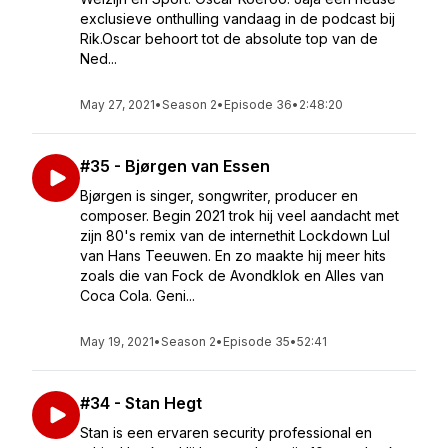
exclusieve onthulling vandaag in de podcast bij
Rik.Oscar behoort tot de absolute top van de
Ned...
May 27, 2021
•
Season 2
•
Episode 36
•
2:48:20
#35 - Bjørgen van Essen
Bjørgen is singer, songwriter, producer en
composer. Begin 2021 trok hij veel aandacht met
zijn 80's remix van de internethit Lockdown Lul
van Hans Teeuwen. En zo maakte hij meer hits
zoals die van Fock de Avondklok en Alles van
Coca Cola. Geni...
May 19, 2021
•
Season 2
•
Episode 35
•
52:41
#34 - Stan Hegt
Stan is een ervaren security professional en