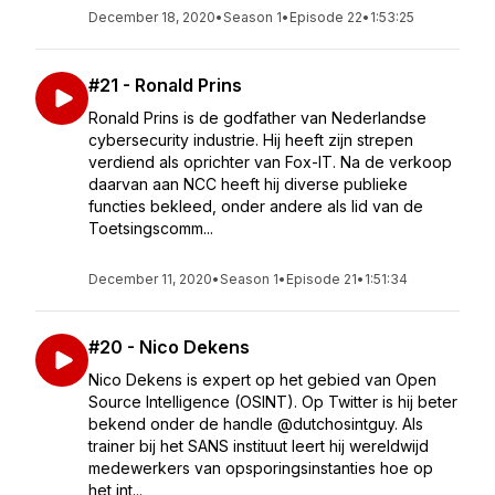
December 18, 2020
•
Season 1
•
Episode 22
•
1:53:25
#21 - Ronald Prins
Ronald Prins is de godfather van Nederlandse
cybersecurity industrie. Hij heeft zijn strepen
verdiend als oprichter van Fox-IT. Na de verkoop
daarvan aan NCC heeft hij diverse publieke
functies bekleed, onder andere als lid van de
Toetsingscomm...
December 11, 2020
•
Season 1
•
Episode 21
•
1:51:34
#20 - Nico Dekens
Nico Dekens is expert op het gebied van Open
Source Intelligence (OSINT). Op Twitter is hij beter
bekend onder de handle @dutchosintguy. Als
trainer bij het SANS instituut leert hij wereldwijd
medewerkers van opsporingsinstanties hoe op
het int...