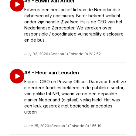
#9 - Edwin van Andel
Edwin is een heel actief lid van de Nederlandse
cybersecurity community. Beter bekend wellicht
onder zijn handle @yafsec. Hij is de CEO van het
Nederlandse Zerocopter. We spreken over
responsible / coordinated vulnerability disclosure
en de bus...
July 03, 2020
•
Season 1
•
Episode 9
•
2:12:52
#8 - Fleur van Leusden
Fleur is CISO en Privacy Officer. Daarvoor heeft ze
meerdere functies bekleed in de publieke sector,
van politie tot NFI, waarin ze op een bepaalde
manier Nederland (digitaal) veilig hield. Het was
een leuk gesprek met boeiende anecdotes
uiteen...
June 25, 2020
•
Season 1
•
Episode 8
•
1:55:19