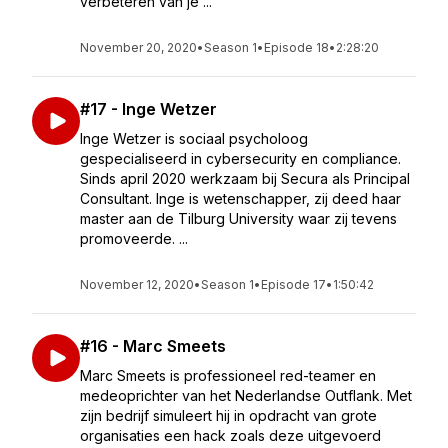
verbeteren van je ...
November 20, 2020
•
Season 1
•
Episode 18
•
2:28:20
#17 - Inge Wetzer
Inge Wetzer is sociaal psycholoog
gespecialiseerd in cybersecurity en compliance.
Sinds april 2020 werkzaam bij Secura als Principal
Consultant. Inge is wetenschapper, zij deed haar
master aan de Tilburg University waar zij tevens
promoveerde. ...
November 12, 2020
•
Season 1
•
Episode 17
•
1:50:42
#16 - Marc Smeets
Marc Smeets is professioneel red-teamer en
medeoprichter van het Nederlandse Outflank. Met
zijn bedrijf simuleert hij in opdracht van grote
organisaties een hack zoals deze uitgevoerd