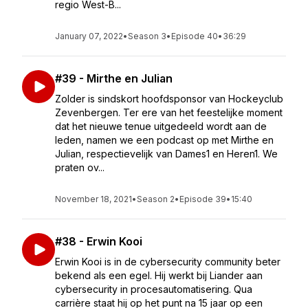
regio West-B...
January 07, 2022
•
Season 3
•
Episode 40
•
36:29
#39 - Mirthe en Julian
Zolder is sindskort hoofdsponsor van Hockeyclub
Zevenbergen. Ter ere van het feestelijke moment
dat het nieuwe tenue uitgedeeld wordt aan de
leden, namen we een podcast op met Mirthe en
Julian, respectievelijk van Dames1 en Heren1. We
praten ov...
November 18, 2021
•
Season 2
•
Episode 39
•
15:40
#38 - Erwin Kooi
Erwin Kooi is in de cybersecurity community beter
bekend als een egel. Hij werkt bij Liander aan
cybersecurity in procesautomatisering. Qua
carrière staat hij op het punt na 15 jaar op een