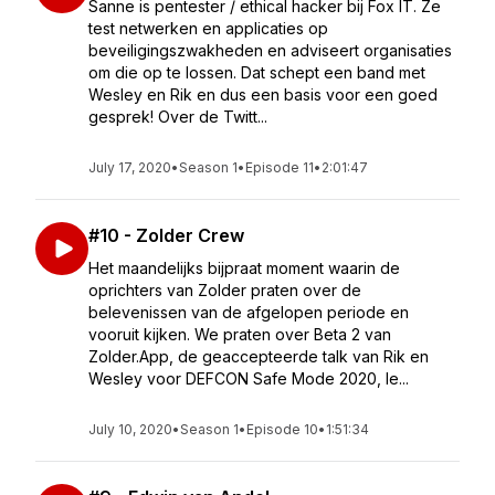
Sanne is pentester / ethical hacker bij Fox IT. Ze
test netwerken en applicaties op
beveiligingszwakheden en adviseert organisaties
om die op te lossen. Dat schept een band met
Wesley en Rik en dus een basis voor een goed
gesprek! Over de Twitt...
July 17, 2020
•
Season 1
•
Episode 11
•
2:01:47
#10 - Zolder Crew
Het maandelijks bijpraat moment waarin de
oprichters van Zolder praten over de
belevenissen van de afgelopen periode en
vooruit kijken. We praten over Beta 2 van
Zolder.App, de geaccepteerde talk van Rik en
Wesley voor DEFCON Safe Mode 2020, le...
July 10, 2020
•
Season 1
•
Episode 10
•
1:51:34