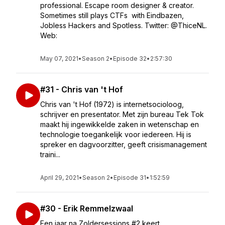
professional. Escape room designer & creator.
Sometimes still plays CTFs with Eindbazen,
Jobless Hackers and Spotless. Twitter: @ThiceNL.
Web:
May 07, 2021
•
Season 2
•
Episode 32
•
2:57:30
#31 - Chris van 't Hof
Chris van 't Hof (1972) is internetsocioloog,
schrijver en presentator. Met zijn bureau Tek Tok
maakt hij ingewikkelde zaken in wetenschap en
technologie toegankelijk voor iedereen. Hij is
spreker en dagvoorzitter, geeft crisismanagement
traini...
April 29, 2021
•
Season 2
•
Episode 31
•
1:52:59
#30 - Erik Remmelzwaal
Een jaar na Zoldersessions #2 keert